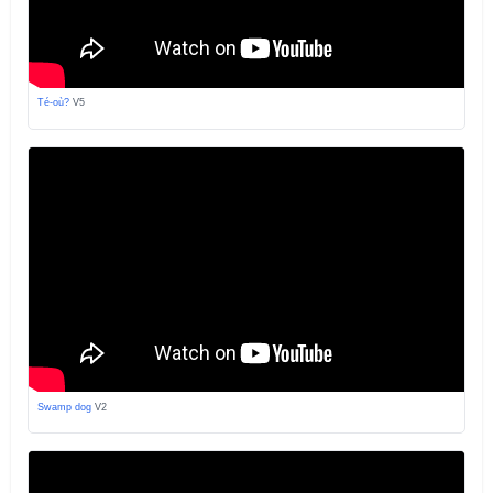
Té-où?
V5
Swamp dog
V2