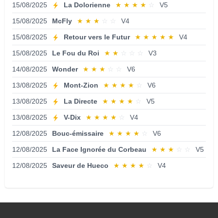
15/08/2025
La Dolorienne
★
★
★
★
☆
V5
15/08/2025
McFly
★
★
★
☆
☆
V4
15/08/2025
Retour vers le Futur
★
★
★
★
★
V4
15/08/2025
Le Fou du Roi
★
★
☆
☆
☆
V3
14/08/2025
Wonder
★
★
★
☆
☆
V6
13/08/2025
Mont-Zion
★
★
★
★
☆
V6
13/08/2025
La Directe
★
★
★
★
☆
V5
13/08/2025
V-Dix
★
★
★
★
☆
V4
12/08/2025
Bouc-émissaire
★
★
★
★
☆
V6
12/08/2025
La Face Ignorée du Corbeau
★
★
★
☆
☆
V5
12/08/2025
Saveur de Hueco
★
★
★
★
☆
V4