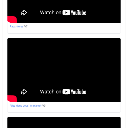
Faux-frères
V7
Allez donc vous! (variante)
V5