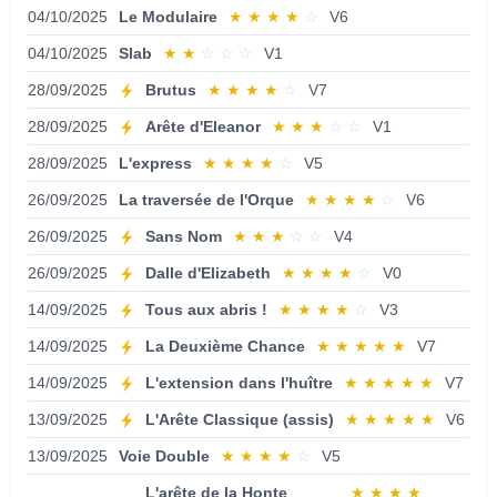
04/10/2025
Le Modulaire
★
★
★
★
☆
V6
04/10/2025
Slab
★
★
☆
☆
☆
V1
28/09/2025
Brutus
★
★
★
★
☆
V7
28/09/2025
Arête d'Eleanor
★
★
★
☆
☆
V1
28/09/2025
L'express
★
★
★
★
☆
V5
26/09/2025
La traversée de l'Orque
★
★
★
★
☆
V6
26/09/2025
Sans Nom
★
★
★
☆
☆
V4
26/09/2025
Dalle d'Elizabeth
★
★
★
★
☆
V0
14/09/2025
Tous aux abris !
★
★
★
★
☆
V3
14/09/2025
La Deuxième Chance
★
★
★
★
★
V7
14/09/2025
L'extension dans l'huître
★
★
★
★
★
V7
13/09/2025
L'Arête Classique (assis)
★
★
★
★
★
V6
13/09/2025
Voie Double
★
★
★
★
☆
V5
L'arête de la Honte
★
★
★
★