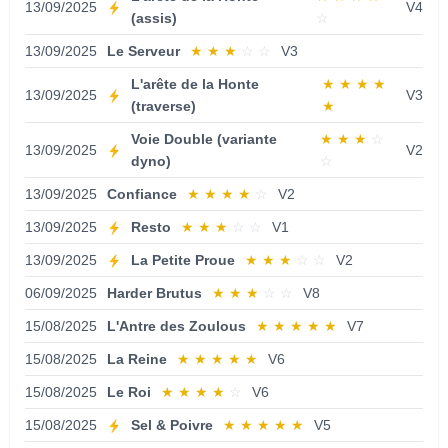
13/09/2025
V4
(assis)
☆
13/09/2025
Le Serveur
★
★
★
☆
☆
V3
L'arête de la Honte
★
★
★
★
13/09/2025
V3
(traverse)
★
Voie Double (variante
★
★
★
☆
13/09/2025
V2
dyno)
☆
13/09/2025
Confiance
★
★
★
★
☆
V2
13/09/2025
Resto
★
★
★
☆
☆
V1
13/09/2025
La Petite Proue
★
★
★
☆
☆
V2
06/09/2025
Harder Brutus
★
★
★
☆
☆
V8
15/08/2025
L'Antre des Zoulous
★
★
★
★
★
V7
15/08/2025
La Reine
★
★
★
★
★
V6
15/08/2025
Le Roi
★
★
★
★
☆
V6
15/08/2025
Sel & Poivre
★
★
★
★
★
V5