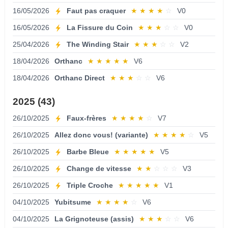
16/05/2026
Faut pas craquer
★
★
★
★
☆
V0
16/05/2026
La Fissure du Coin
★
★
★
☆
☆
V0
25/04/2026
The Winding Stair
★
★
★
☆
☆
V2
18/04/2026
Orthanc
★
★
★
★
★
V6
18/04/2026
Orthanc Direct
★
★
★
☆
☆
V6
2025 (43)
26/10/2025
Faux-frères
★
★
★
★
☆
V7
26/10/2025
Allez donc vous! (variante)
★
★
★
★
☆
V5
26/10/2025
Barbe Bleue
★
★
★
★
★
V5
26/10/2025
Change de vitesse
★
★
☆
☆
☆
V3
26/10/2025
Triple Croche
★
★
★
★
★
V1
04/10/2025
Yubitsume
★
★
★
★
☆
V6
04/10/2025
La Grignoteuse (assis)
★
★
★
☆
☆
V6