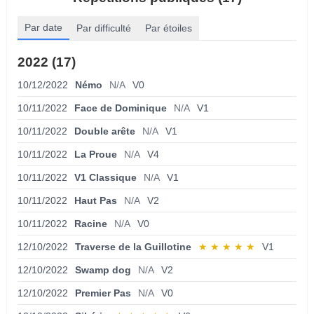
Par date
Par difficulté
Par étoiles
2022 (17)
10/12/2022
Némo
N/A
V0
10/11/2022
Face de Dominique
N/A
V1
10/11/2022
Double arête
N/A
V1
10/11/2022
La Proue
N/A
V4
10/11/2022
V1 Classique
N/A
V1
10/11/2022
Haut Pas
N/A
V2
10/11/2022
Racine
N/A
V0
12/10/2022
Traverse de la Guillotine
★
★
★
★
★
V1
12/10/2022
Swamp dog
N/A
V2
12/10/2022
Premier Pas
N/A
V0