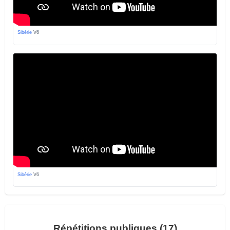
Sibérie
V6
Sibérie
V6
Répétitions publiques (17)