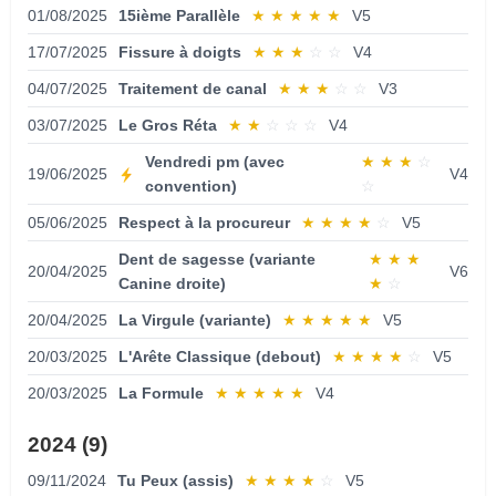
01/08/2025
15ième Parallèle
★
★
★
★
★
V5
17/07/2025
Fissure à doigts
★
★
★
☆
☆
V4
04/07/2025
Traitement de canal
★
★
★
☆
☆
V3
03/07/2025
Le Gros Réta
★
★
☆
☆
☆
V4
Vendredi pm (avec
★
★
★
☆
19/06/2025
V4
convention)
☆
05/06/2025
Respect à la procureur
★
★
★
★
☆
V5
Dent de sagesse (variante
★
★
★
20/04/2025
V6
Canine droite)
★
☆
20/04/2025
La Virgule (variante)
★
★
★
★
★
V5
20/03/2025
L'Arête Classique (debout)
★
★
★
★
☆
V5
20/03/2025
La Formule
★
★
★
★
★
V4
2024 (9)
09/11/2024
Tu Peux (assis)
★
★
★
★
☆
V5