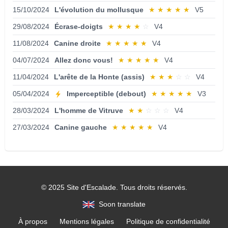
15/10/2024
L'évolution du mollusque
★
★
★
★
★
V5
29/08/2024
Écrase-doigts
★
★
★
★
☆
V4
11/08/2024
Canine droite
★
★
★
★
★
V4
04/07/2024
Allez donc vous!
★
★
★
★
★
V4
11/04/2024
L'arête de la Honte (assis)
★
★
★
☆
☆
V4
05/04/2024
Imperceptible (debout)
★
★
★
★
★
V3
28/03/2024
L'homme de Vitruve
★
★
☆
☆
☆
V4
27/03/2024
Canine gauche
★
★
★
★
★
V4
© 2025 Site d'Escalade. Tous droits réservés.
Soon translate
À propos
Mentions légales
Politique de confidentialité