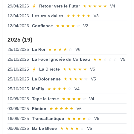
29/04/2026
Retour vers le Futur
★
★
★
★
★
V4
12/04/2026
Les trois dalles
★
★
★
★
★
V3
12/04/2026
Confiance
★
★
★
★
☆
V2
2025 (19)
25/10/2025
Le Roi
★
★
★
★
☆
V6
25/10/2025
La Face Ignorée du Corbeau
★
★
☆
☆
☆
V5
25/10/2025
La Directe
★
★
★
★
★
V5
25/10/2025
La Dolorienne
★
★
★
★
☆
V5
25/10/2025
McFly
★
★
★
★
☆
V4
10/09/2025
Tape la fesse
★
★
★
★
☆
V4
03/09/2025
Fiction
★
★
★
★
★
V6
16/08/2025
Transatlantique
★
★
★
★
☆
V5
09/08/2025
Barbe Bleue
★
★
★
★
☆
V5