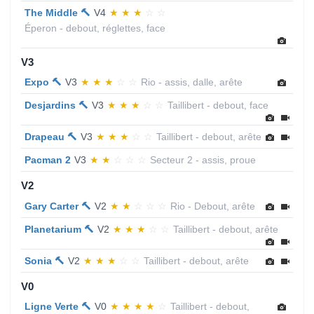
The Middle 🔨
V4
★
★
★
☆
☆
Éperon - debout, réglettes, face
V3
Expo 🔨
V3
★
★
★
☆
☆
Rio - assis, dalle, arête
Desjardins 🔨
V3
★
★
★
☆
☆
Taillibert - debout, face
Drapeau 🔨
V3
★
★
★
☆
☆
Taillibert - debout, arête
Pacman 2
V3
★
★
☆
☆
☆
Secteur 2 - assis, proue
V2
Gary Carter 🔨
V2
★
★
☆
☆
☆
Rio - Debout, arête
Planetarium 🔨
V2
★
★
★
☆
☆
Taillibert - debout, arête
Sonia 🔨
V2
★
★
★
☆
☆
Taillibert - debout, arête
V0
Ligne Verte 🔨
V0
★
★
★
★
☆
Taillibert - debout,