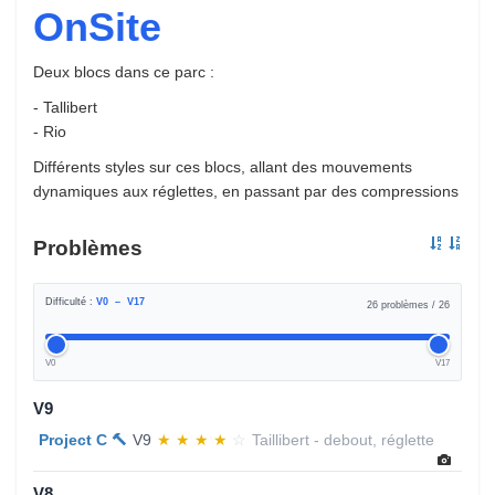
OnSite
Deux blocs dans ce parc :
- Tallibert
- Rio
Différents styles sur ces blocs, allant des mouvements
dynamiques aux réglettes, en passant par des compressions
Problèmes
Difficulté :
V
0
– V
17
26 problèmes / 26
V0
V17
V9
Project C 🔨
V9
★
★
★
★
☆
Taillibert - debout, réglette
V8