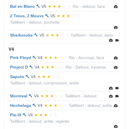
Bal en Blanc 🔨
V5
★
★
★
☆
☆
Rio - debout, face
2 Trous, 2 Mouvs 🔨
V5
★
★
★
☆
☆
Taillibert - debout, pochette
Sherbrooke 🔨
V5
★
★
★
☆
☆
Taillibert - debout, dyno
V4
Pink Floyd 🔨
V4
★
★
★
☆
☆
Rio - Accroupi, face
Project D 🔨
V4
★
★
★
☆
☆
Rio - Debout, traverse
Saputo 🔨
V4
★
★
★
☆
☆
Taillibert - debout, compression, arête
Montreal 🔨
V4
★
★
★
☆
☆
Taillibert - debout
Hochelaga 🔨
V4
★
★
★
☆
☆
Taillibert - debout, arête
Pie-IX 🔨
V4
★
★
★
☆
☆
Taillibert - debout, arête, réglette