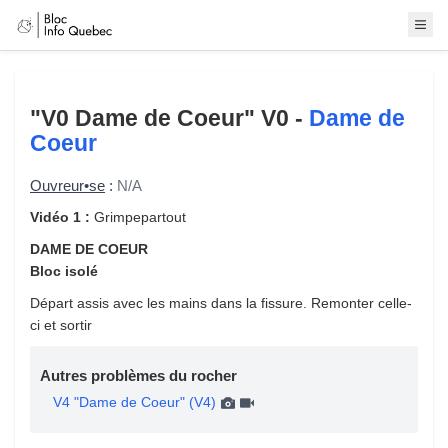
"V0 Dame de Coeur"
V0 -
Dame de
Coeur
Ouvreur•se
:
N/A
Vidéo 1 :
Grimpepartout
DAME DE COEUR
Bloc isolé
Départ assis avec les mains dans la fissure. Remonter celle-
ci et sortir
Autres problèmes du rocher
V4 "Dame de Coeur" (V4)