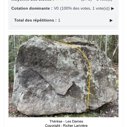
Cotation dominante :
V0
(100% des votes, 1 vote(s))
▶
Total des répétitions :
1
▶