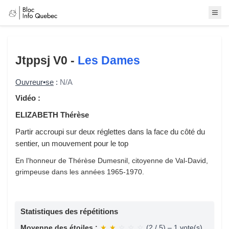
Jtppsj
V0 -
Les Dames
Ouvreur•se
:
N/A
Vidéo :
ELIZABETH Thérèse
Partir accroupi sur deux réglettes dans la face du côté du
sentier, un mouvement pour le top
En l'honneur de Thérèse Dumesnil, citoyenne de Val-David,
grimpeuse dans les années 1965-1970.
Statistiques des répétitions
Moyenne des étoiles :
★
★
☆
☆
☆
(2 / 5) – 1 vote(s)