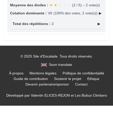
Moyenne des étoiles :
★
★
☆
☆
☆
(2 / 5) – 2 vote(s)
Cotation dominante :
V0
(100% des votes, 2 vote(s))
▶
Total des répétitions :
2
▶
© 2025 Site d'Escalade. Tous droits réservés.
Soon translate
À propos
Mentions légales
Politique de confidentialité
Guide de contribution
Soutenir le projet
Ethique
Devenir partenaire/sponsor
Contact
Développé par
Valentin ELICES-REJON
et
Les Bubus Climbers