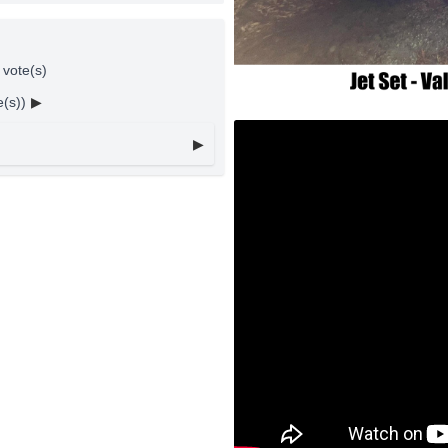
2 vote(s)
e(s))
▶
▶