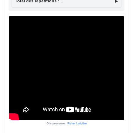
Total des répétitions :
1
▶
Grimpeur·euse :
Richer Larivière