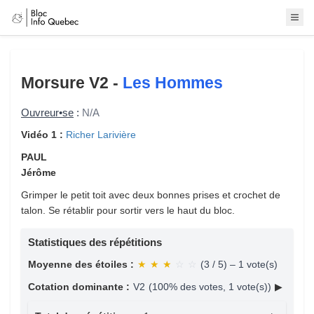
Morsure
V2 -
Les Hommes
Ouvreur•se
:
N/A
Vidéo 1 :
Richer Larivière
PAUL
Jérôme
Grimper le petit toit avec deux bonnes prises et crochet de
talon. Se rétablir pour sortir vers le haut du bloc.
Statistiques des répétitions
Moyenne des étoiles :
★
★
★
☆
☆
(3 / 5) – 1 vote(s)
Cotation dominante :
V2
(100% des votes, 1 vote(s))
▶