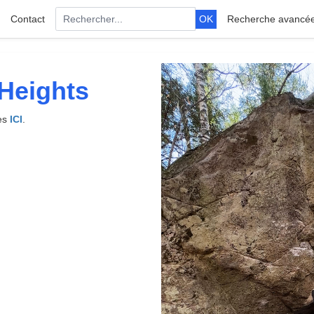
Contact
OK
Recherche avancé
Heights
tes
ICI
.