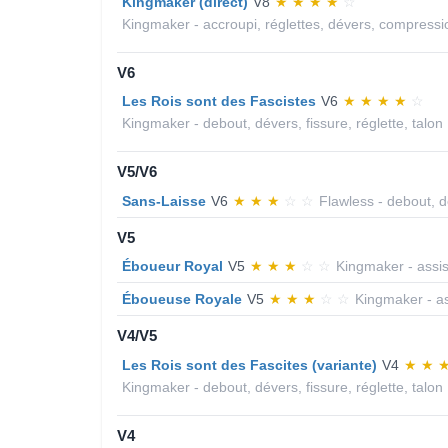
Kingmaker (direct)
V8
★
★
★
★
☆
Kingmaker - accroupi, réglettes, dévers, compressi
V6
Les Rois sont des Fascistes
V6
★
★
★
★
☆
Kingmaker - debout, dévers, fissure, réglette, talon
V5/V6
Sans-Laisse
V6
★
★
★
☆
☆
Flawless - debout, d
V5
Éboueur Royal
V5
★
★
★
☆
☆
Kingmaker - assis
Éboueuse Royale
V5
★
★
★
☆
☆
Kingmaker - as
V4/V5
Les Rois sont des Fascites (variante)
V4
★
★
Kingmaker - debout, dévers, fissure, réglette, talon
V4