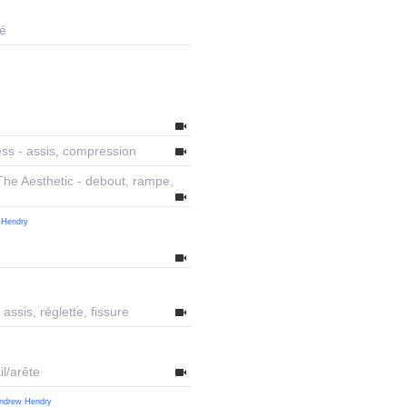
hé
ess - assis, compression
The Aesthetic - debout, rampe,
 Hendry
 assis, réglette, fissure
il/arête
ndrew Hendry