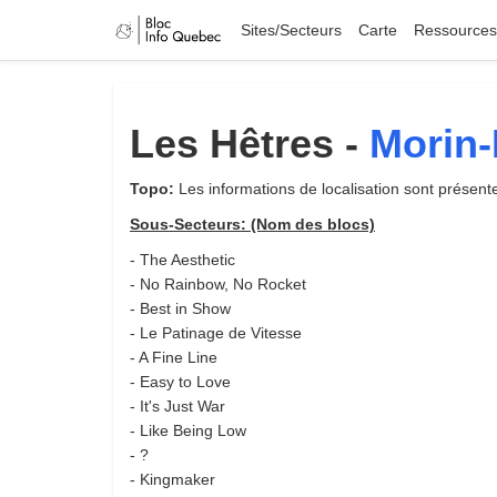
Sites/Secteurs
Carte
Ressources
Les Hêtres -
Morin-
Topo:
Les informations de localisation sont présen
Sous-Secteurs: (Nom des blocs)
- The Aesthetic
- No Rainbow, No Rocket
- Best in Show
- Le Patinage de Vitesse
- A Fine Line
- Easy to Love
- It's Just War
- Like Being Low
- ?
- Kingmaker