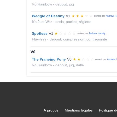
No Rainbow - debout, jug
Wedgie of Destiny
V1
★
★
★
☆
☆
ouvert par
Andrew H
It's Just War - assis, pocket, réglette
Spotless
V1
★
☆
☆
☆
☆
ouvert par
Andrew Hendry
Flawless - debout, compression, contrepointe
V0
The Prancing Pony
V0
★
★
☆
☆
☆
ouvert par
Andrew 
No Rainbow - debout, jug, dalle
À propos
Mentions légales
Politique d