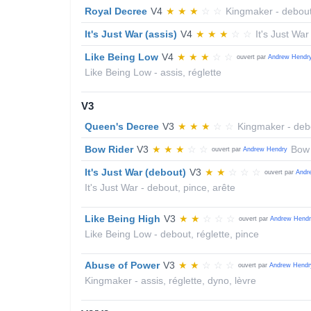
Royal Decree
V4
★
★
★
☆
☆
Kingmaker - debout,
It's Just War (assis)
V4
★
★
★
☆
☆
It's Just War
Like Being Low
V4
★
★
★
☆
☆
ouvert par
Andrew Hendr
Like Being Low - assis, réglette
V3
Queen's Decree
V3
★
★
★
☆
☆
Kingmaker - debo
Bow Rider
V3
★
★
★
☆
☆
Bow 
ouvert par
Andrew Hendry
It's Just War (debout)
V3
★
★
☆
☆
☆
ouvert par
Andr
It's Just War - debout, pince, arête
Like Being High
V3
★
★
☆
☆
☆
ouvert par
Andrew Hend
Like Being Low - debout, réglette, pince
Abuse of Power
V3
★
★
☆
☆
☆
ouvert par
Andrew Hendr
Kingmaker - assis, réglette, dyno, lèvre