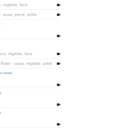
 réglette, face
 - assis, pince, arête
y
ut, réglette, face
Rider - assis, réglette, arête
ew Hendry
ry
y