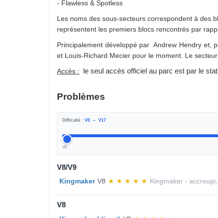
- Flawless & Spotless
Les noms des sous-secteurs correspondent à des bl
représentent les premiers blocs rencontrés par rapp
Principalement développé par Andrew Hendry et, p
et Louis-Richard Mecier pour le moment. Le secteur 
Accès :
le seul accès officiel au parc est par le s
Problèmes
Difficulté :
V
0
– V
17
V0
V8/V9
Kingmaker
V8
★
★
★
★
★
Kingmaker - accroupi,
V8