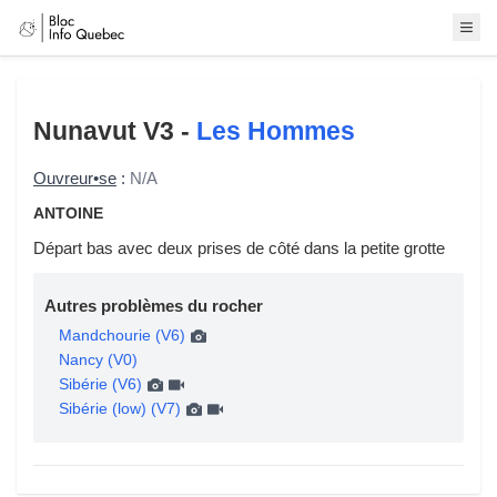
Nunavut
V3 -
Les Hommes
Ouvreur•se
:
N/A
ANTOINE
Départ bas avec deux prises de côté dans la petite grotte
Autres problèmes du rocher
Mandchourie (V6)
Nancy (V0)
Sibérie (V6)
Sibérie (low) (V7)